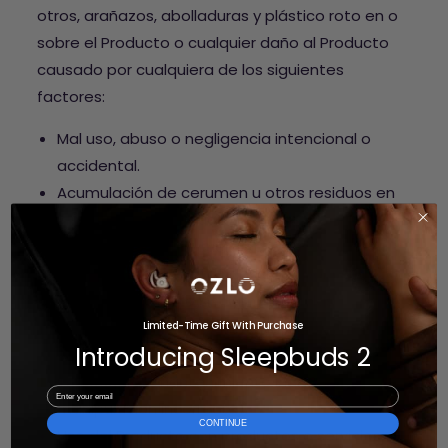
otros, arañazos, abolladuras y plástico roto en o
sobre el Producto o cualquier daño al Producto
causado por cualquiera de los siguientes
factores:
Mal uso, abuso o negligencia intencional o
accidental.
Acumulación de cerumen u otros residuos en
la boquilla del producto
Utilizar el Producto fuera de los usos
permitidos o previstos descritos por Ozlo o
utilizar el Producto sin cumplir con las
instrucciones o la documentación técnica de
Limited-Time Gift With Purchase
Introducing Sleepbuds 2
Ozlo (por ejemplo, almacenamiento
inadecuado, mantenimiento inadecuado y
Email
manipulación incorrecta).
CONTINUE
Uso del Producto con productos o servicios